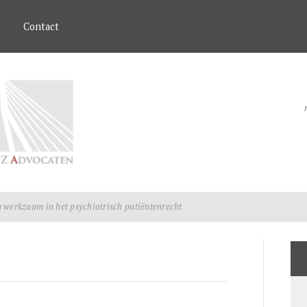
Contact
n werkzaam in het psychiatrisch patiëntenrecht